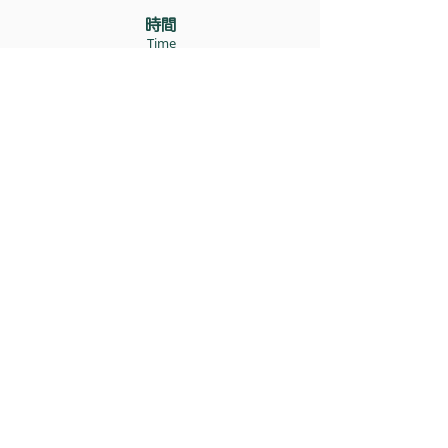
​時間
Time
10:00〜11:30
​定員 (
)
先着順
Limited Capacity
10〜15
人
​参加費
Participation fee
500円