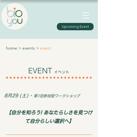
Upcoming Event
home
>
events
>
event
EVENT
イベント
8月29
(土)・
第1回参加型ワークショップ
【自分を知ろう!
あなたらしさを見つけ
て自分らしい選択へ】