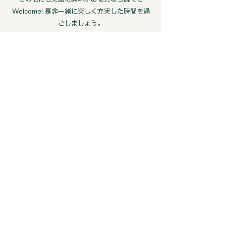
Welcome! 是非一緒に楽しく充実した時間を過
ごしましょう。
もっと活動に参加したい人へ
Taking Next Steps Together !
もっとアメリカ人と英会話を行いたい方へ「１対
１でじっくり継続した個人の目標に合わせたプラ
スのサポート」を提供。​
サービスに関してのご質
CONTACT
問/ご希望は
からお問合せ下さい。