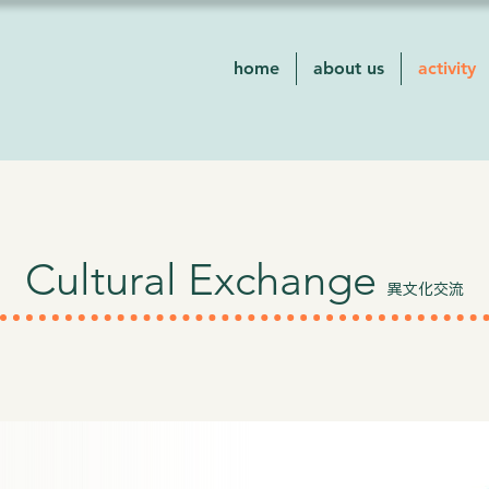
home
about us
activity
Cultural Exchange
異文化交流