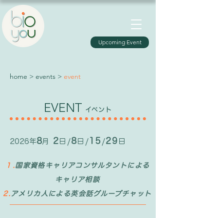
Upcoming Event
home
>
events
>
event
EVENT
イベント
8
2
8
15
29
2026年
月
日/
日/
/
日
１.
国家資格キャリアコンサルタントによる
キャリア相談
2.
アメリカ人による英会話グループチャット