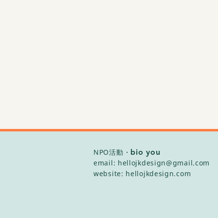
NPO活動・
bio you
email:
hellojkdesign@gmail.com
website:
hellojkdesign.com