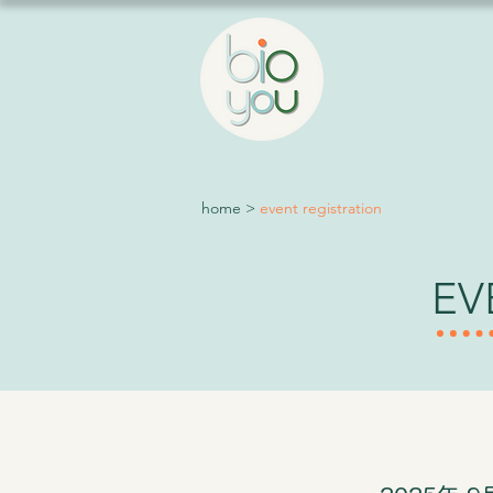
home
>
event registration
EV