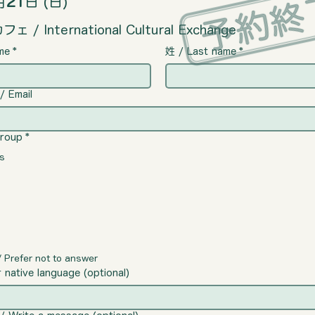
月
21
日 (日)
/ International Cultural Exchange
me
*
姓 / Last name
*
Email
roup
*
s
refer not to answer
ative language (optional)