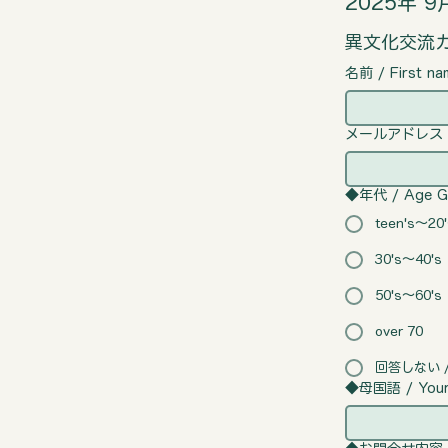
2025年 9
異文化交流カフェ 
名前 / First na
メールアドレス / 
◆年代 / Age G
teen's〜20'
30's〜40's
50's〜60's
over 70
回答しない / P
◆母国語 / Your n