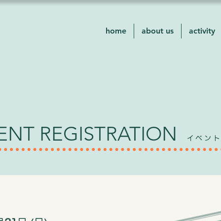
home
about us
activity
ENT REGISTRATION
イベン