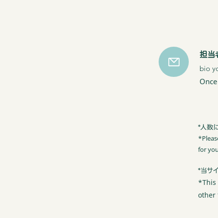
担当
bi
Once 
*人数
*Pleas
for yo
*当サ
*This 
other