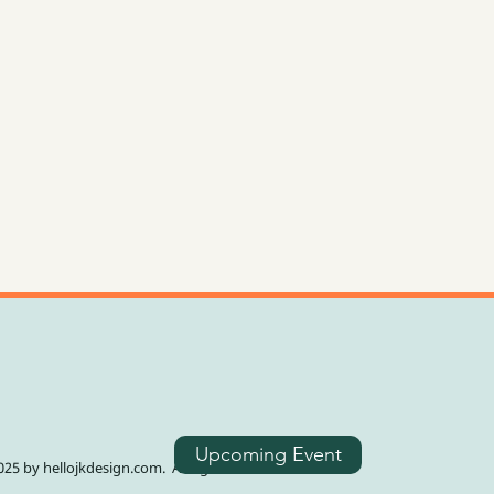
Upcoming Event
25 by hellojkdesign.com. All rights reserved