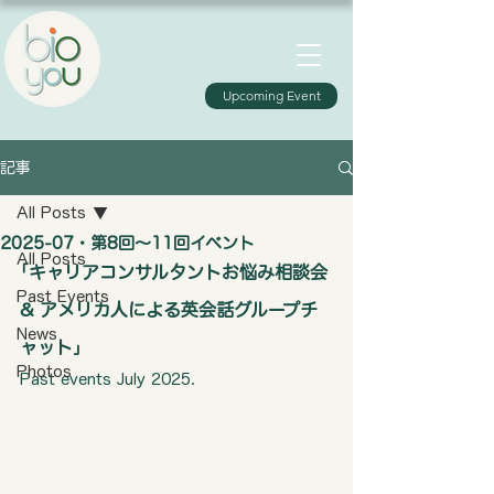
Upcoming Event
記事
All Posts
2025-07・第8回〜11回イベント​
All Posts
｢キャリアコンサルタントお悩み相談会 
Past Events
& アメリカ人による英会話グループチ
News
ャット｣​​
Photos
Past events July 2025.